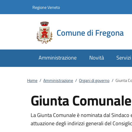
Vai al contenuto
accedi al menu
footer.enter
Regione Veneto
Comune di Fregona
Amministrazione
Novità
Servizi
Home
/
Amministrazione
/
Organi di governo
/
Giunta C
Giunta Comunale
La Giunta Comunale è nominata dal Sindaco ed
attuazione degli indirizzi generali del Consiglio