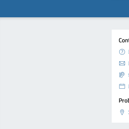
Con
Prob