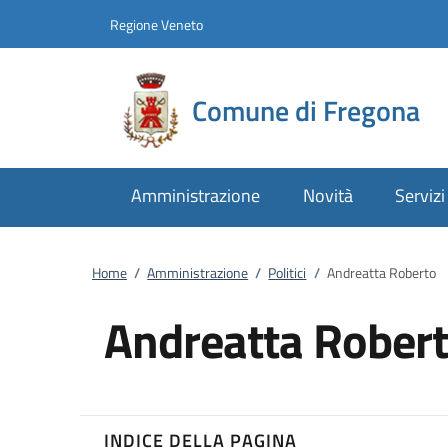
Vai al contenuto
accedi al menu
footer.enter
Regione Veneto
Comune di Fregona
Amministrazione
Novità
Servizi
Home
/
Amministrazione
/
Politici
/
Andreatta Roberto
Andreatta Rober
INDICE DELLA PAGINA