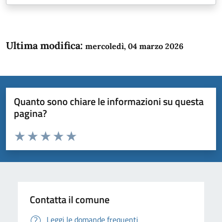
Ultima modifica:
mercoledì, 04 marzo 2026
Quanto sono chiare le informazioni su questa
pagina?
Valuta da 1 a 5 stelle la pagina
Domanda
Valuta 1 stelle su 5
Valuta 2 stelle su 5
Valuta 3 stelle su 5
Valuta 4 stelle su 5
Valuta 5 stelle su 5
Contatta il comune
Leggi le domande frequenti