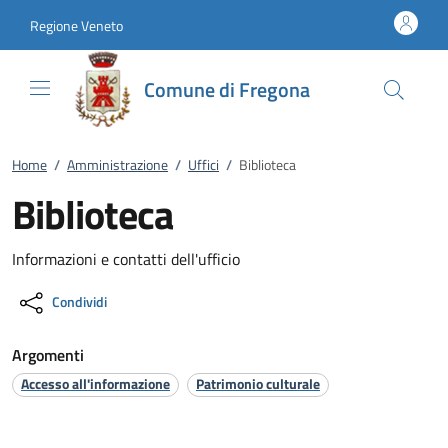
Vai al contenuto
accedi al menu
footer.enter
Regione Veneto
Comune di Fregona
Home
/
Amministrazione
/
Uffici
/
Biblioteca
Biblioteca
Informazioni e contatti dell'ufficio
Condividi
Argomenti
Accesso all'informazione
Patrimonio culturale