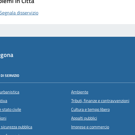
lemi in Città
Segnala disservizio
egona
DI SERVIZIO
urbanistica
Ambiente
ativa
Tributi, finanze e contravvenzioni
 stato civile
Cultura e tempo libero
ioni
Appalti pubblici
e sicurezza pubblica
Imprese e commercio