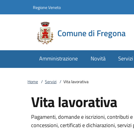
Vai al contenuto
accedi al menu
footer.enter
Regione Veneto
Comune di Fregona
Amministrazione
Novità
Servizi
Home
/
Servizi
/
Vita lavorativa
Vita lavorativa
Pagamenti, domande e iscrizioni, contributi e 
concessioni, certificati e dichiarazioni, servizi 