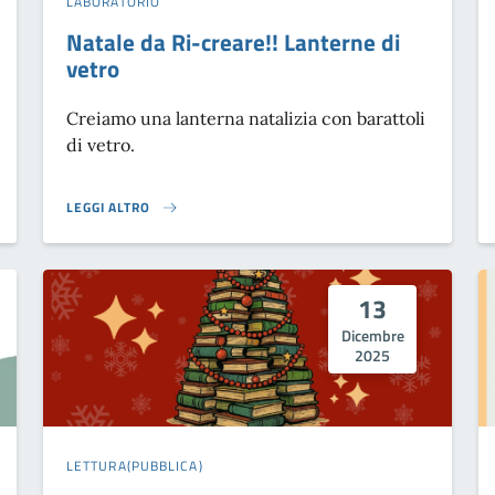
LABORATORIO
Natale da Ri-creare!! Lanterne di
vetro
Creiamo una lanterna natalizia con barattoli
di vetro.
LEGGI ALTRO
NATALE DA RI-CREARE!! LANTERNE DI VETRO}
13
Dicembre
2025
LETTURA(PUBBLICA)