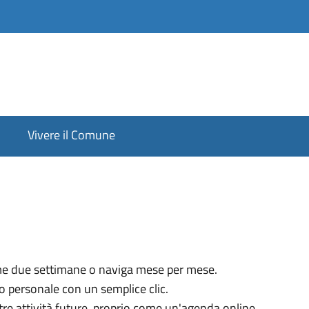
Vivere il Comune
ime due settimane o naviga mese per mese.
io personale con un semplice clic.
ltre attività future, proprio come un'agenda online.