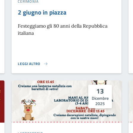
CERIMONIA
2 giugno in piazza
Festeggiamo gli 80 anni della Repubblica
italiana
LEGGI ALTRO
TRADA NON HA ETÀ}
2 GIUGNO IN PIAZZA}
13
Dicembre
2025