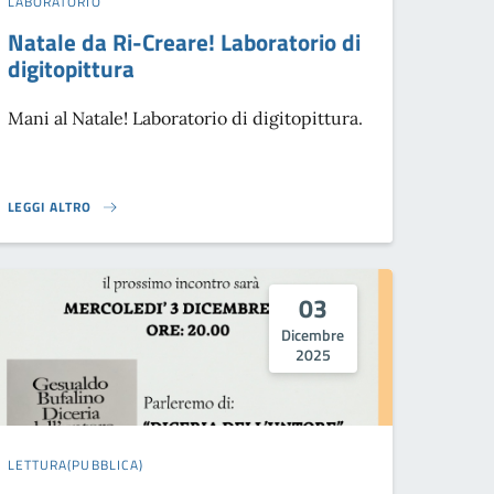
LABORATORIO
Natale da Ri-Creare! Laboratorio di
digitopittura
Mani al Natale! Laboratorio di digitopittura.
LEGGI ALTRO
NATALE DA RI-CREARE! LABORATORIO DI DIGITOPITTURA}
03
Dicembre
2025
LETTURA(PUBBLICA)