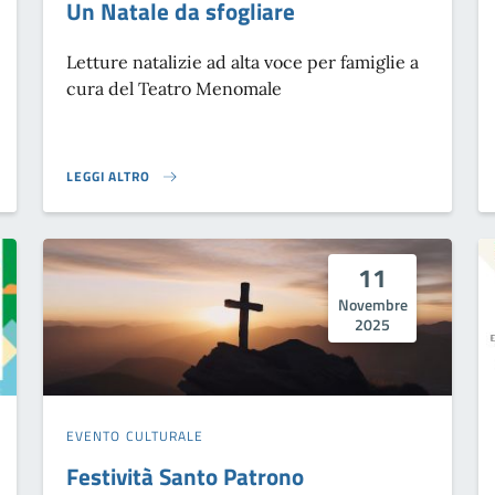
Un Natale da sfogliare
Letture natalizie ad alta voce per famiglie a
cura del Teatro Menomale
LEGGI ALTRO
UN NATALE DA SFOGLIARE}
11
Novembre
2025
EVENTO CULTURALE
Festività Santo Patrono