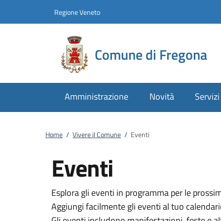
Vai al contenuto
accedi al menu
footer.enter
Regione Veneto
Comune di Fregona
Amministrazione
Novità
Servizi
Home
/
Vivere il Comune
/
Eventi
Eventi
Esplora gli eventi in programma per le pross
Aggiungi facilmente gli eventi al tuo calendar
Gli eventi includono manifestazioni, feste e a