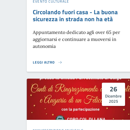
EVENTO CULTURALE
Circolando fuori casa - La buona
sicurezza in strada non ha età
Appuntamento dedicato agli over 65 per
aggiornarsi e continuare a muoversi in
autonomia
LEGGI ALTRO
CIRCOLANDO FUORI CASA - LA BUONA SICUREZZA IN S
26
Dicembre
2025