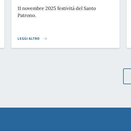
11 novembre 2025 festività del Santo
Patrono.
LEGGI ALTRO
5}
FESTIVITÀ SANTO PATRONO}