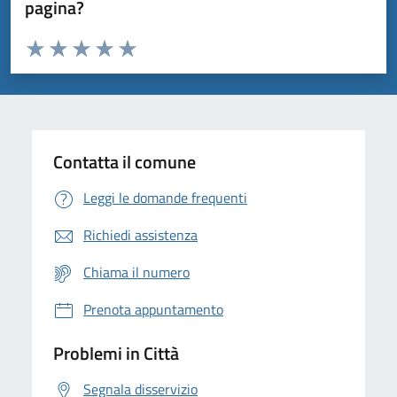
pagina?
Valuta da 1 a 5 stelle la pagina
Domanda
Valuta 1 stelle su 5
Valuta 2 stelle su 5
Valuta 3 stelle su 5
Valuta 4 stelle su 5
Valuta 5 stelle su 5
Contatta il comune
Leggi le domande frequenti
Richiedi assistenza
Chiama il numero
Prenota appuntamento
Problemi in Città
Segnala disservizio