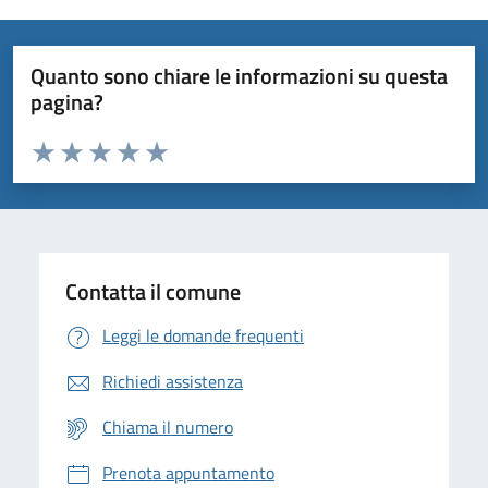
Quanto sono chiare le informazioni su questa
pagina?
Valuta da 1 a 5 stelle la pagina
Domanda
Valuta 1 stelle su 5
Valuta 2 stelle su 5
Valuta 3 stelle su 5
Valuta 4 stelle su 5
Valuta 5 stelle su 5
Contatta il comune
Leggi le domande frequenti
Richiedi assistenza
Chiama il numero
Prenota appuntamento