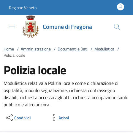
Vai al contenuto
accedi al menu
footer.enter
Regione Veneto
Comune di Fregona
Home
/
Amministrazione
/
Documenti e Dati
/
Modulistica
/
Polizia locale
Polizia locale
Modulistica relativa a Polizia locale come dichiarazione di
ospitalità, modulo segnalazione, richiesta contrassegno
disabili, richiesta accesso agli atti, richiesta occupazione suolo
pubblico e altro ancora.
Condividi
Azioni