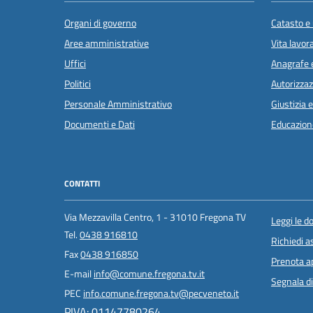
Organi di governo
Catasto e 
Aree amministrative
Vita lavor
Uffici
Anagrafe e
Politici
Autorizzaz
Personale Amministrativo
Giustizia 
Documenti e Dati
Educazion
CONTATTI
Via Mezzavilla Centro, 1 - 31010 Fregona TV
Leggi le 
Tel.
0438 916810
Richiedi a
Fax
0438 916850
Prenota 
E-mail
info@comune.fregona.tv.it
Segnala di
PEC
info.comune.fregona.tv@pecveneto.it
PIVA: 01147780264