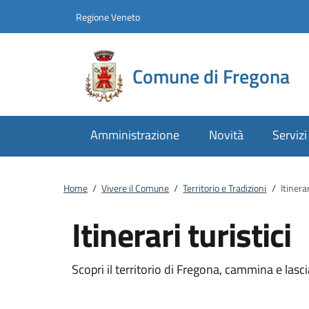
Vai al contenuto
accedi al menu
footer.enter
Regione Veneto
Comune di Fregona
Amministrazione
Novità
Servizi
Home
/
Vivere il Comune
/
Territorio e Tradizioni
/
Itinerar
Itinerari turistici
Scopri il territorio di Fregona, cammina e lasc