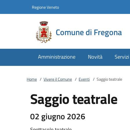
Vai al contenuto
accedi al menu
footer.enter
Regione Veneto
Comune di Fregona
Amministrazione
Novità
Servizi
Home
/
Vivere il Comune
/
Eventi
/
Saggio teatrale
Saggio teatrale
02 giugno 2026
Spettacolo teatrale