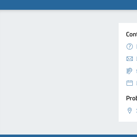
Con
Prob