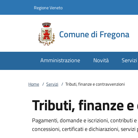
Vai al contenuto
accedi al menu
footer.enter
Regione Veneto
Comune di Fregona
Amministrazione
Novità
Servizi
Home
/
Servizi
/
Tributi, finanze e contravvenzioni
Tributi, finanze 
Pagamenti, domande e iscrizioni, contributi e 
concessioni, certificati e dichiarazioni, servizi 