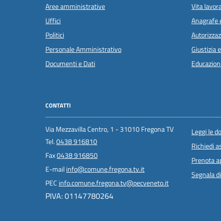
Aree amministrative
Vita lavor
Uffici
Anagrafe e
Politici
Autorizzaz
Personale Amministrativo
Giustizia 
Documenti e Dati
Educazion
CONTATTI
Via Mezzavilla Centro, 1 - 31010 Fregona TV
Leggi le 
Tel.
0438 916810
Richiedi a
Fax
0438 916850
Prenota 
E-mail
info@comune.fregona.tv.it
Segnala di
PEC
info.comune.fregona.tv@pecveneto.it
PIVA: 01147780264