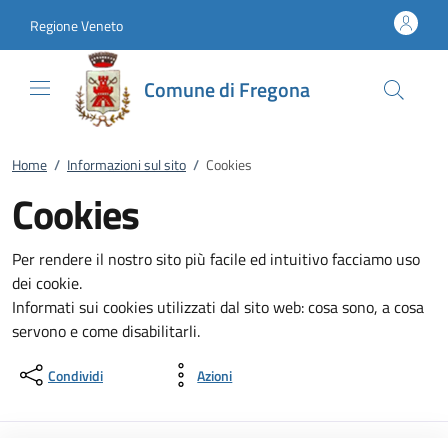
Vai al contenuto
accedi al menu
footer.enter
Regione Veneto
Comune di Fregona
Home
/
Informazioni sul sito
/
Cookies
Cookies
Per rendere il nostro sito più facile ed intuitivo facciamo uso
dei cookie.
Informati sui cookies utilizzati dal sito web: cosa sono, a cosa
servono e come disabilitarli.
Condividi
Azioni