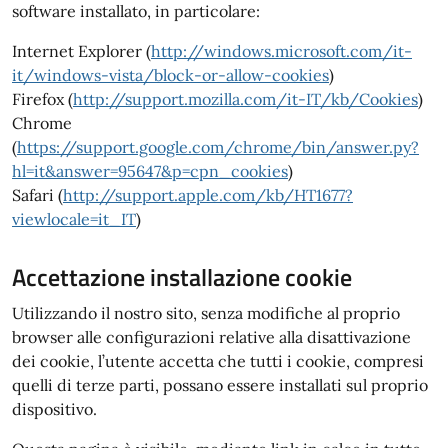
software installato, in particolare:
Internet Explorer (
http://windows.microsoft.com/it-
it/windows-vista/block-or-allow-cookies
)
Firefox (
http://support.mozilla.com/it-IT/kb/Cookies
)
Chrome
(
https://support.google.com/chrome/bin/answer.py?
hl=it&answer=95647&p=cpn_cookies
)
Safari (
http://support.apple.com/kb/HT1677?
viewlocale=it_IT
)
Accettazione installazione cookie
Utilizzando il nostro sito, senza modifiche al proprio
browser alle configurazioni relative alla disattivazione
dei cookie, l’utente accetta che tutti i cookie, compresi
quelli di terze parti, possano essere installati sul proprio
dispositivo.