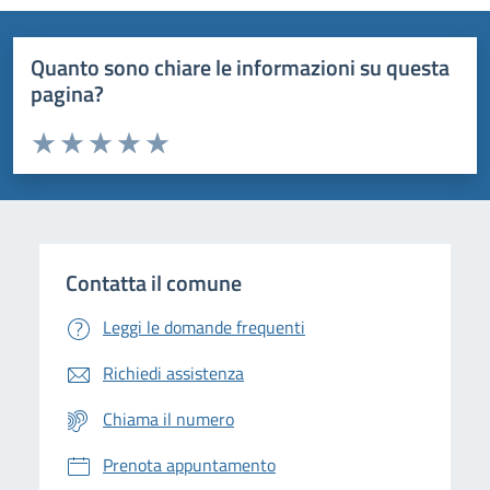
Quanto sono chiare le informazioni su questa
pagina?
Valuta da 1 a 5 stelle la pagina
Domanda
Valuta 1 stelle su 5
Valuta 2 stelle su 5
Valuta 3 stelle su 5
Valuta 4 stelle su 5
Valuta 5 stelle su 5
Contatta il comune
Leggi le domande frequenti
Richiedi assistenza
Chiama il numero
Prenota appuntamento