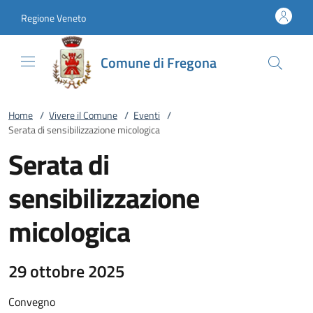
Vai al contenuto
accedi al menu
footer.enter
Regione Veneto
Comune di Fregona
Home
/
Vivere il Comune
/
Eventi
/
Serata di sensibilizzazione micologica
Serata di
sensibilizzazione
micologica
29 ottobre 2025
Convegno