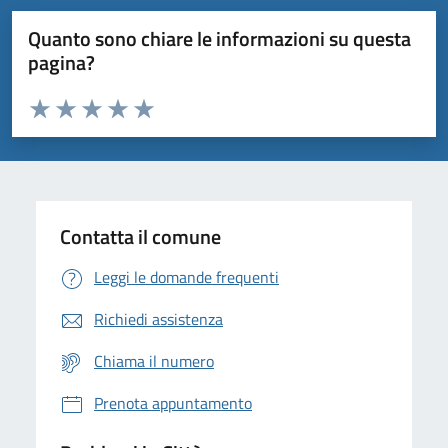
Quanto sono chiare le informazioni su questa
pagina?
Valuta da 1 a 5 stelle la pagina
Domanda
Valuta 1 stelle su 5
Valuta 2 stelle su 5
Valuta 3 stelle su 5
Valuta 4 stelle su 5
Valuta 5 stelle su 5
Contatta il comune
Leggi le domande frequenti
Richiedi assistenza
Chiama il numero
Prenota appuntamento