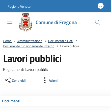
Vai al contenuto
accedi al menu
footer.enter
Regione Veneto
Comune di Fregona
Home
/
Amministrazione
/
Documenti e Dati
/
Documento funzionamento interno
/
Lavori pubblici
Lavori pubblici
Regolamenti Lavori pubblici
Condividi
Azioni
Documenti