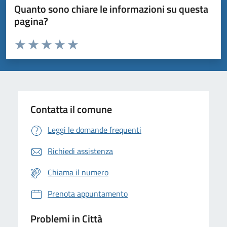
Quanto sono chiare le informazioni su questa
pagina?
Valuta da 1 a 5 stelle la pagina
Domanda
Valuta 1 stelle su 5
Valuta 2 stelle su 5
Valuta 3 stelle su 5
Valuta 4 stelle su 5
Valuta 5 stelle su 5
Contatta il comune
Leggi le domande frequenti
Richiedi assistenza
Chiama il numero
Prenota appuntamento
Problemi in Città