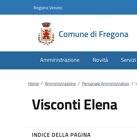
Vai al contenuto
accedi al menu
footer.enter
Regione Veneto
Comune di Fregona
Amministrazione
Novità
Servizi
Home
/
Amministrazione
/
Personale Amministrativo
/
Visconti Elena
INDICE DELLA PAGINA