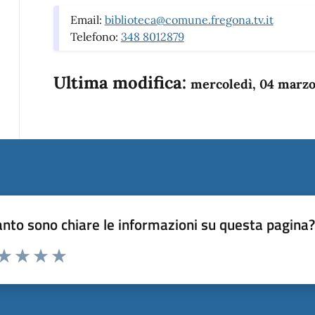
Email:
biblioteca@comune.fregona.tv.it
Telefono:
348 8012879
Ultima modifica:
mercoledì, 04 marzo
nto sono chiare le informazioni su questa pagina
 da 1 a 5 stelle la pagina
anda
ta 1 stelle su 5
Valuta 2 stelle su 5
Valuta 3 stelle su 5
Valuta 4 stelle su 5
Valuta 5 stelle su 5