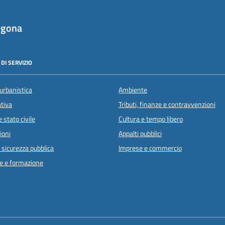
egona
DI SERVIZIO
urbanistica
Ambiente
ativa
Tributi, finanze e contravvenzioni
 stato civile
Cultura e tempo libero
ioni
Appalti pubblici
e sicurezza pubblica
Imprese e commercio
e e formazione