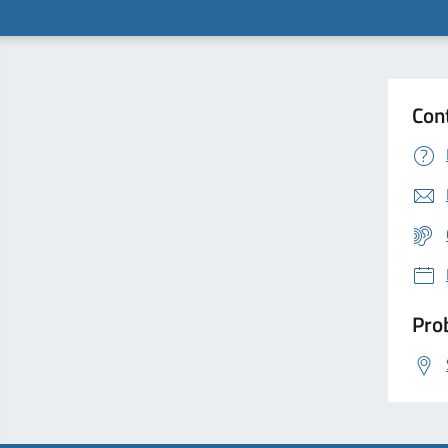
Con
Prob