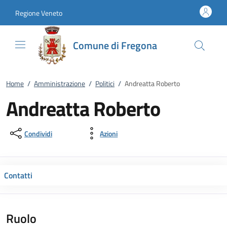
Vai al contenuto
accedi al menu
footer.enter
Regione Veneto
Comune di Fregona
Home
/
Amministrazione
/
Politici
/
Andreatta Roberto
Andreatta Roberto
Condividi
Azioni
Contatti
Ruolo