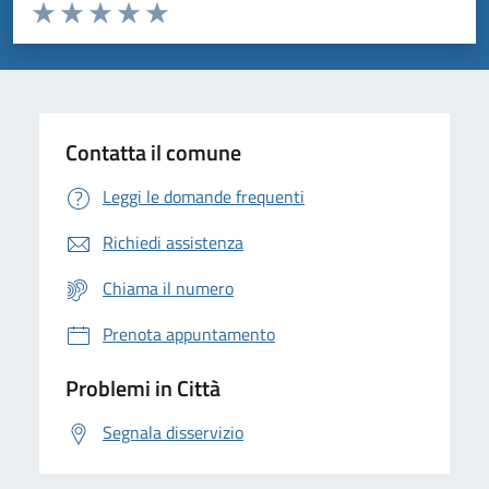
Valuta da 1 a 5 stelle la pagina
Domanda
Valuta 1 stelle su 5
Valuta 2 stelle su 5
Valuta 3 stelle su 5
Valuta 4 stelle su 5
Valuta 5 stelle su 5
Contatta il comune
Leggi le domande frequenti
Richiedi assistenza
Chiama il numero
Prenota appuntamento
Problemi in Città
Segnala disservizio