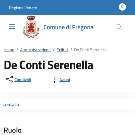
Vai al contenuto
accedi al menu
footer.enter
Regione Veneto
Comune di Fregona
Home
/
Amministrazione
/
Politici
/
De Conti Serenella
De Conti Serenella
Condividi
Azioni
Contatti
Ruolo