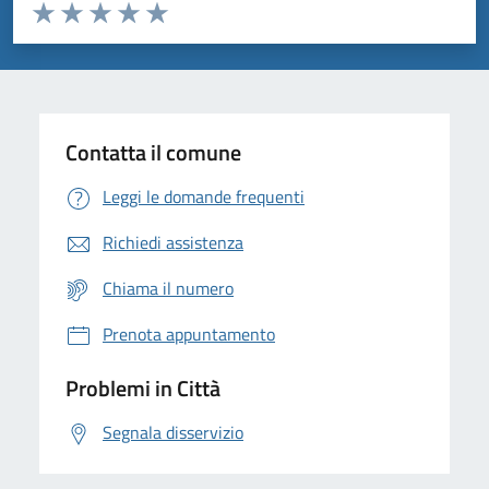
Valuta da 1 a 5 stelle la pagina
Domanda
Valuta 1 stelle su 5
Valuta 2 stelle su 5
Valuta 3 stelle su 5
Valuta 4 stelle su 5
Valuta 5 stelle su 5
Contatta il comune
Leggi le domande frequenti
Richiedi assistenza
Chiama il numero
Prenota appuntamento
Problemi in Città
Segnala disservizio