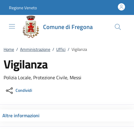
Vai al contenuto
accedi al menu
footer.enter
Regione Veneto
Comune di Fregona
Home
/
Amministrazione
/
Uffici
/
Vigilanza
Vigilanza
Polizia Locale, Protezione Civile, Messi
Condividi
Altre informazioni