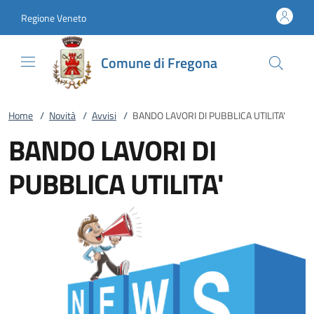
Vai al contenuto
accedi al menu
footer.enter
Regione Veneto
Comune di Fregona
Home
/
Novità
/
Avvisi
/
BANDO LAVORI DI PUBBLICA UTILITA'
BANDO LAVORI DI
PUBBLICA UTILITA'