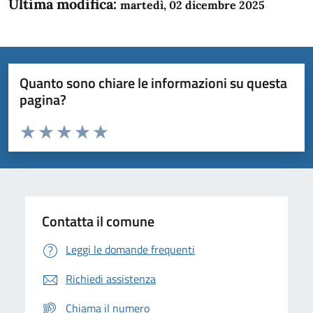
Ultima modifica:
martedì, 02 dicembre 2025
Quanto sono chiare le informazioni su questa
pagina?
Valuta da 1 a 5 stelle la pagina
Domanda
Valuta 1 stelle su 5
Valuta 2 stelle su 5
Valuta 3 stelle su 5
Valuta 4 stelle su 5
Valuta 5 stelle su 5
Contatta il comune
Leggi le domande frequenti
Richiedi assistenza
Chiama il numero