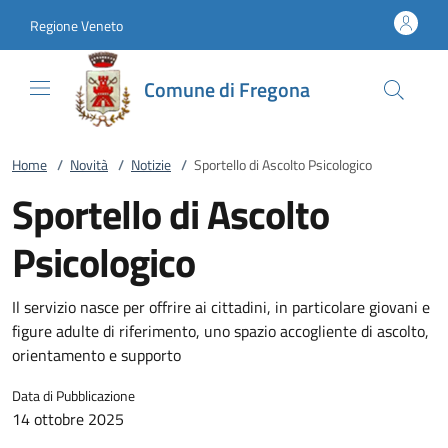
Vai al contenuto
accedi al menu
footer.enter
Regione Veneto
Comune di Fregona
Home
/
Novità
/
Notizie
/
Sportello di Ascolto Psicologico
Sportello di Ascolto
Psicologico
Il servizio nasce per offrire ai cittadini, in particolare giovani e
figure adulte di riferimento, uno spazio accogliente di ascolto,
orientamento e supporto
Data di Pubblicazione
14 ottobre 2025