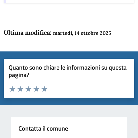
Ultima modifica:
martedì, 14 ottobre 2025
Quanto sono chiare le informazioni su questa
pagina?
Valuta da 1 a 5 stelle la pagina
Domanda
Valuta 1 stelle su 5
Valuta 2 stelle su 5
Valuta 3 stelle su 5
Valuta 4 stelle su 5
Valuta 5 stelle su 5
Contatta il comune