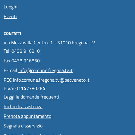
Luoghi
Eventi
CONTATTI
Via Mezzavilla Centro, 1 - 31010 Fregona TV
Tel.
0438 916810
Fax
0438 916850
E-mail
info@comune.fregona.tv.it
PEC
info.comune.fregona.tv@pecveneto.it
PIVA: 01147780264
Leggi le domande frequenti
Richiedi assistenza
Prenota appuntamento
Segnala disservizio