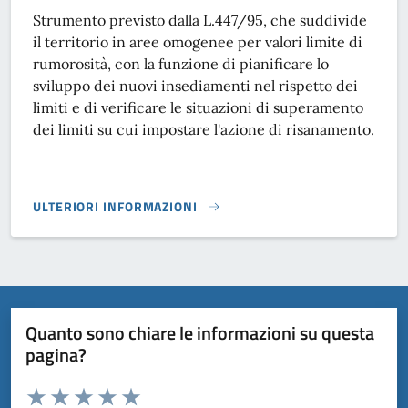
Strumento previsto dalla L.447/95, che suddivide
il territorio in aree omogenee per valori limite di
rumorosità, con la funzione di pianificare lo
sviluppo dei nuovi insediamenti nel rispetto dei
limiti e di verificare le situazioni di superamento
dei limiti su cui impostare l'azione di risanamento.
ULTERIORI INFORMAZIONI
PIANO COMUNALE DI CLASSIFICAZIONE ACUSTICA (PCCA)}
Quanto sono chiare le informazioni su questa
pagina?
Valuta da 1 a 5 stelle la pagina
Domanda