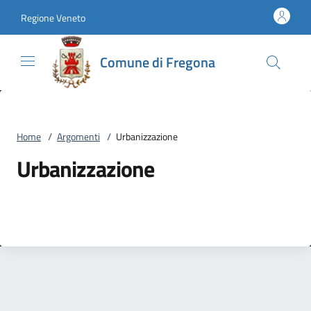
Vai al contenuto
accedi al menu
footer.enter
Regione Veneto
Comune di Fregona
Home
/
Argomenti
/
Urbanizzazione
Urbanizzazione